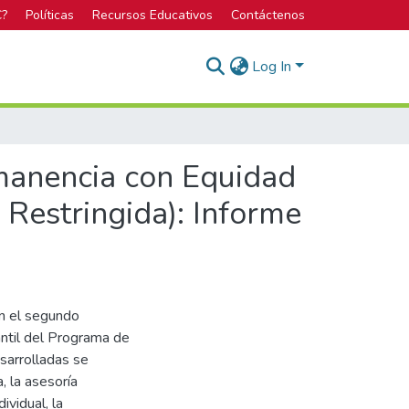
C?
Políticas
Recursos Educativos
Contáctenos
Log In
manencia con Equidad
 Restringida): Informe
en el segundo
ntil del Programa de
sarrolladas se
, la asesoría
ividual, la