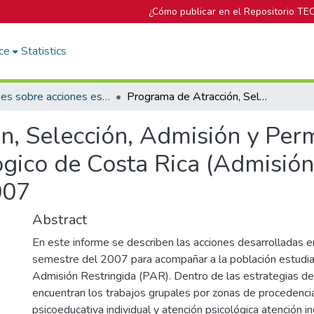
¿Cómo publicar en el Repositorio TE
ce
Statistics
Informes sobre acciones específicas del DOP
Programa de Atracción, Selección, Admisión y Permanencia con Equidad en el Instituto Tecnológico de Costa Rica (Admisión Restringida): Informe Segundo Semestre 2007
n, Selección, Admisión y Per
lógico de Costa Rica (Admisión
007
Abstract
En este informe se describen las acciones desarrolladas 
semestre del 2007 para acompañar a la población estudia
Admisión Restringida (PAR). Dentro de las estrategias de
encuentran los trabajos grupales por zonas de procedencia
psicoeducativa individual y atención psicológica atención ind