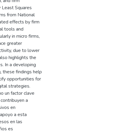
, and firm
ry Least Squares
rms from National
ated effects by firm
al tools and
larly in micro firms,
face greater
ctivity, due to lower
also highlights the
es. In a developing
g, these findings help
ify opportunities for
tal strategies.
o un factor clave
 contribuyen a
sivos en
apoyo a esta
esos en las
años es