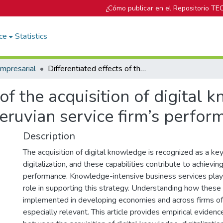
¿Cómo publicar en el Repositorio TE
ce
Statistics
mpresarial
Differentiated effects of the acquisition of digital knowledge and digitalization on the Peruvian service firm’s performance
 of the acquisition of digital
Peruvian service firm’s perfo
Description
The acquisition of digital knowledge is recognized as a key
digitalization, and these capabilities contribute to achieving
performance. Knowledge-intensive business services pla
role in supporting this strategy. Understanding how these
implemented in developing economies and across firms of 
especially relevant. This article provides empirical evidenc