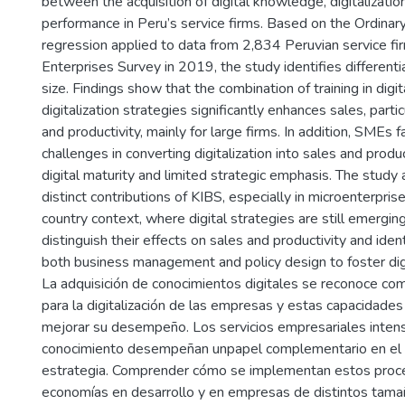
between the acquisition of digital knowledge, digitalization
performance in Peru’s service firms. Based on the Ordina
regression applied to data from 2,834 Peruvian service fi
Enterprises Survey in 2019, the study identifies differenti
size. Findings show that the combination of training in digit
digitalization strategies significantly enhances sales, particu
and productivity, mainly for large firms. In addition, SMEs 
challenges in converting digitalization into sales and produ
digital maturity and limited strategic emphasis. The study 
distinct contributions of KIBS, especially in microenterpris
country context, where digital strategies are still emergin
distinguish their effects on sales and productivity and ident
both business management and policy design to foster digi
La adquisición de conocimientos digitales se reconoce com
para la digitalización de las empresas y estas capacidades
mejorar su desempeño. Los servicios empresariales inten
conocimiento desempeñan unpapel complementario en el 
estrategia. Comprender cómo se implementan estos proc
economías en desarrollo y en empresas de distintos tam