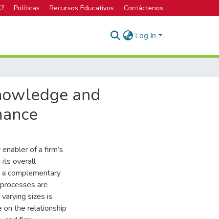
C?
Políticas
Recursos Educativos
Contáctenos
Log In
 knowledge and
rmance
 enabler of a firm’s
 its overall
y a complementary
 processes are
varying sizes is
e on the relationship