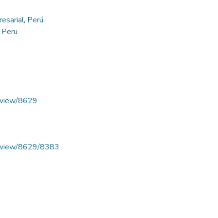
esarial
,
Perú
,
,
Peru
le/view/8629
cle/view/8629/8383