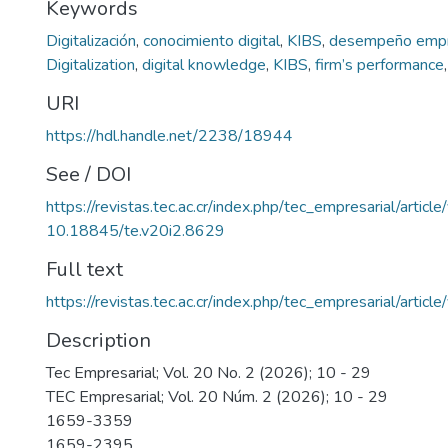
Keywords
Digitalización
,
conocimiento digital
,
KIBS
,
desempeño empr
Digitalization
,
digital knowledge
,
KIBS
,
firm’s performance
URI
https://hdl.handle.net/2238/18944
See / DOI
https://revistas.tec.ac.cr/index.php/tec_empresarial/artic
10.18845/te.v20i2.8629
Full text
https://revistas.tec.ac.cr/index.php/tec_empresarial/arti
Description
Tec Empresarial; Vol. 20 No. 2 (2026); 10 - 29
TEC Empresarial; Vol. 20 Núm. 2 (2026); 10 - 29
1659-3359
1659-2395