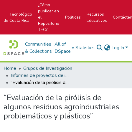
¿Cómo
publicar en
Tecnológico
Recursos
el
Políticas
Contácte
de Costa Rica
Educativos
Repositorio
TEC?
Communities
All of
Statistics
Log In
& Collections
DSpace
Home
Grupos de Investigación
Informes de proyectos de investigación
“Evaluación de la pirólisis de algunos residuos agroindustriales problemáticos y plásticos”
“Evaluación de la pirólisis de
algunos residuos agroindustriales
problemáticos y plásticos”