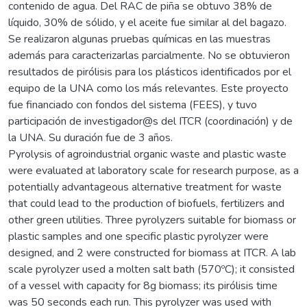
contenido de agua. Del RAC de piña se obtuvo 38% de
líquido, 30% de sólido, y el aceite fue similar al del bagazo.
Se realizaron algunas pruebas químicas en las muestras
además para caracterizarlas parcialmente. No se obtuvieron
resultados de pirólisis para los plásticos identificados por el
equipo de la UNA como los más relevantes. Este proyecto
fue financiado con fondos del sistema (FEES), y tuvo
participación de investigador@s del ITCR (coordinación) y de
la UNA. Su duración fue de 3 años.
Pyrolysis of agroindustrial organic waste and plastic waste
were evaluated at laboratory scale for research purpose, as a
potentially advantageous alternative treatment for waste
that could lead to the production of biofuels, fertilizers and
other green utilities. Three pyrolyzers suitable for biomass or
plastic samples and one specific plastic pyrolyzer were
designed, and 2 were constructed for biomass at ITCR. A lab
scale pyrolyzer used a molten salt bath (570ºC); it consisted
of a vessel with capacity for 8g biomass; its pirólisis time
was 50 seconds each run. This pyrolyzer was used with