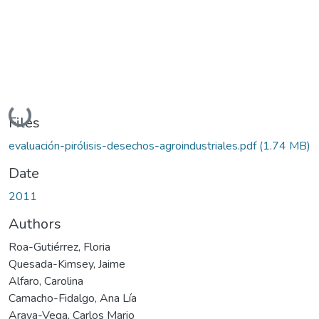
Loading...
Files
evaluación-pirólisis-desechos-agroindustriales.pdf
(1.74 MB)
Date
2011
Authors
Roa-Gutiérrez, Floria
Quesada-Kimsey, Jaime
Alfaro, Carolina
Camacho-Fidalgo, Ana Lía
Araya-Vega, Carlos Mario