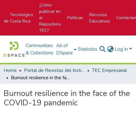
¿Cómo
publicar en
Tecnológico
Recursos
el
Políticas
Contácte
de Costa Rica
Educativos
Repositorio
TEC?
Communities
All of
Statistics
Log In
& Collections
DSpace
Home
Portal de Revistas del Instituto Tecnológico de Costa Rica
TEC Empresarial
Burnout resilience in the face of the COVID-19 pandemic
Burnout resilience in the face of the
COVID-19 pandemic