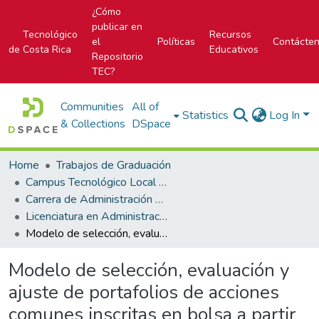
¿Cómo
publicar en
Tecnológico
Recursos
el
Políticas
Contácte
de Costa Rica
Educativos
Repositorio
TEC?
Communities
All of
Statistics
Log In
& Collections
DSpace
Home
Trabajos de Graduación
Campus Tecnológico Local San José
Carrera de Administración de Empresa
Licenciatura en Administración de Empresas
Modelo de selección, evaluación y ajuste de portafolios de acciones comunes inscritas en bolsa a partir de minería de datos
Modelo de selección, evaluación y
ajuste de portafolios de acciones
comunes inscritas en bolsa a partir