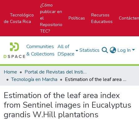
¿Cómo
publicar en
Tecnológico
Recursos
el
Políticas
Contácte
de Costa Rica
Educativos
Repositorio
TEC?
Communities
All of
Statistics
Log In
& Collections
DSpace
Home
Portal de Revistas del Instituto Tecnológico de Costa Rica
Tecnología en Marcha
Estimation of the leaf area index from Sentinel images in Eucalyptus grandis W.Hill plantations
Estimation of the leaf area index
from Sentinel images in Eucalyptus
grandis W.Hill plantations