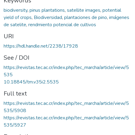
Keywords
biodiversity
,
pinus plantations
,
satellite images
,
potential
yield of crops
,
Biodiversidad
,
plantaciones de pino
,
imágenes
de satelite
,
rendmiento potencial de cultivos
URI
https://hdl.handle.net/2238/17928
See / DOI
https://revistas.tec.ac.cr/index.php/tec_marcha/article/view/5
535
10.18845/tm.v35i2.5535
Full text
https://revistas.tec.ac.cr/index.php/tec_marcha/article/view/5
535/5908
https://revistas.tec.ac.cr/index.php/tec_marcha/article/view/5
535/5927