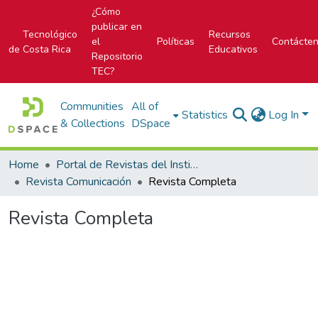
¿Cómo
publicar en
Tecnológico
Recursos
el
Políticas
Contácte
de Costa Rica
Educativos
Repositorio
TEC?
Communities
All of
Statistics
Log In
& Collections
DSpace
Home
Portal de Revistas del Instituto Tecnológico de Costa Rica
Revista Comunicación
Revista Completa
Revista Completa