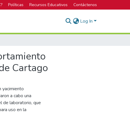
C?
Políticas
Recursos Educativos
Contáctenos
Log In
ortamiento
 de Cartago
un yacimiento
varon a cabo una
el de laboratorio, que
para uso en la