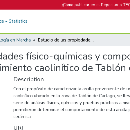
¿Cómo publicar en el Repositorio TE
ce
Statistics
logía en Marcha
Estudio de las propiedades físico-químicas y comportamiento tecnológico de un yacimiento caolinítico de Tablón de Cartago
edades físico-químicas y comp
imiento caolinítico de Tablón
Description
Con el propósito de caracterizar la arcilla proveniente de 
caolinítico ubicado en la zona de Tablón de Cartago, se lle
serie de análisis físicos, químicos y pruebas prácticas a niv
permitieron determinar el comportamiento de esta arcilla 
cerámica.
URI