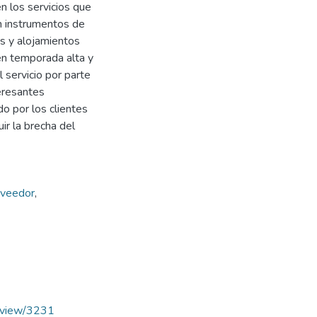
n los servicios que
on instrumentos de
os y alojamientos
en temporada alta y
 servicio por parte
eresantes
do por los clientes
ir la brecha del
oveedor
,
le/view/3231