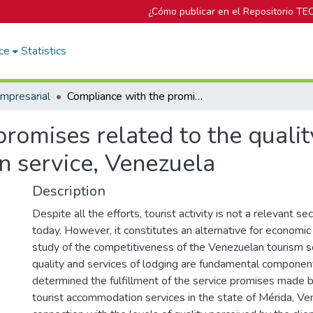
¿Cómo publicar en el Repositorio TE
ce
Statistics
mpresarial
Compliance with the promises related to the quality of the Merida state tourist accommodation service, Venezuela
romises related to the qualit
n service, Venezuela
Description
Despite all the efforts, tourist activity is not a relevant s
today. However, it constitutes an alternative for econom
study of the competitiveness of the Venezuelan tourism se
quality and services of lodging are fundamental component
determined the fulfillment of the service promises made b
tourist accommodation services in the state of Mérida, Ven