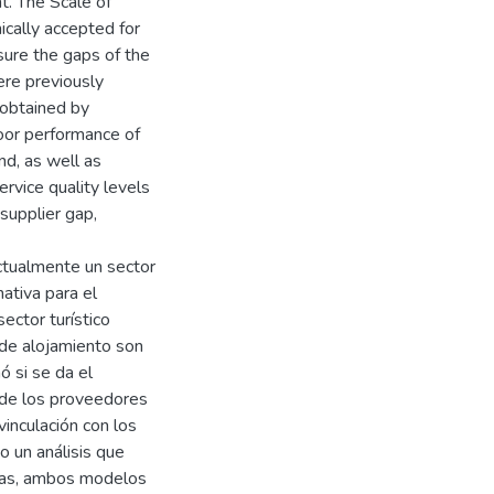
nt. The Scale of
cally accepted for
sure the gaps of the
ere previously
 obtained by
Poor performance of
nd, as well as
rvice quality levels
supplier gap,
actualmente un sector
ativa para el
ector turístico
 de alojamiento son
 si se da el
 de los proveedores
vinculación con los
mo un análisis que
chas, ambos modelos