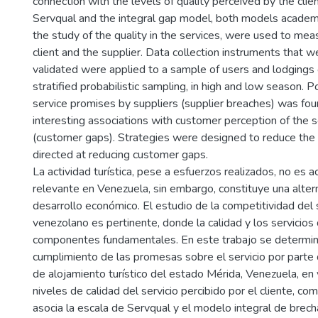
connection with the levels of quality perceived by the clie
Servqual and the integral gap model, both models academi
the study of the quality in the services, were used to mea
client and the supplier. Data collection instruments that w
validated were applied to a sample of users and lodgings
stratified probabilistic sampling, in high and low season. 
service promises by suppliers (supplier breaches) was fou
interesting associations with customer perception of the se
(customer gaps). Strategies were designed to reduce the 
directed at reducing customer gaps.
La actividad turística, pese a esfuerzos realizados, no es 
relevante en Venezuela, sin embargo, constituye una altern
desarrollo económico. El estudio de la competitividad del s
venezolano es pertinente, donde la calidad y los servicios
componentes fundamentales. En este trabajo se determinó
cumplimiento de las promesas sobre el servicio por parte
de alojamiento turístico del estado Mérida, Venezuela, en 
niveles de calidad del servicio percibido por el cliente, co
asocia la escala de Servqual y el modelo integral de bre