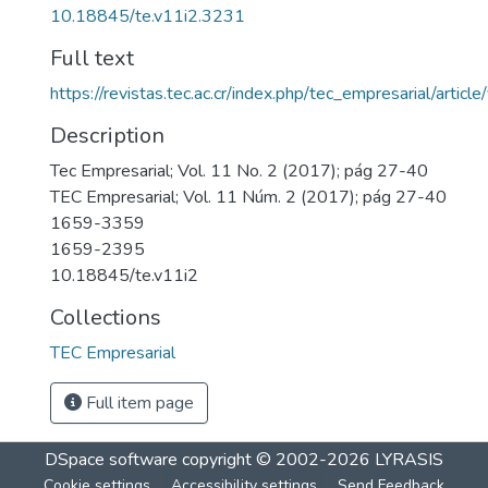
10.18845/te.v11i2.3231
Full text
https://revistas.tec.ac.cr/index.php/tec_empresarial/arti
Description
Tec Empresarial; Vol. 11 No. 2 (2017); pág 27-40
TEC Empresarial; Vol. 11 Núm. 2 (2017); pág 27-40
1659-3359
1659-2395
10.18845/te.v11i2
Collections
TEC Empresarial
Full item page
DSpace software
copyright © 2002-2026
LYRASIS
Cookie settings
Accessibility settings
Send Feedback