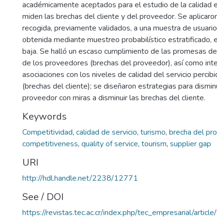
académicamente aceptados para el estudio de la calidad e
miden las brechas del cliente y del proveedor. Se aplicar
recogida, previamente validados, a una muestra de usuari
obtenida mediante muestreo probabilístico estratificado, 
baja. Se halló un escaso cumplimiento de las promesas del
de los proveedores (brechas del proveedor), así como int
asociaciones con los niveles de calidad del servicio percibi
(brechas del cliente); se diseñaron estrategias para disminu
proveedor con miras a disminuir las brechas del cliente.
Keywords
Competitividad
,
calidad de servicio
,
turismo
,
brecha del pr
competitiveness
,
quality of service
,
tourism
,
supplier gap
URI
http://hdl.handle.net/2238/12771
See / DOI
https://revistas.tec.ac.cr/index.php/tec_empresarial/artic