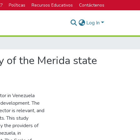
C?
Políticas
Recursos Educativos
Contáctenos
Log In
y of the Merida state
ector in Venezuela
ic development. The
ctor is relevant, and
s. This study
y the providers of
ezuela, in