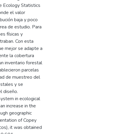
e Ecology Statistics
onde el valor
bución baja y poco
rea de estudio. Para
es físicas y
traban. Con esta
que mejor se adapte a
ente la cobertura
un inventario forestal
ablecieron parcelas
ad de muestreo del
estales y se
l diseño.
system in ecological
 an increase in the
ough geographic
mentation of Copey
os), it was obtained