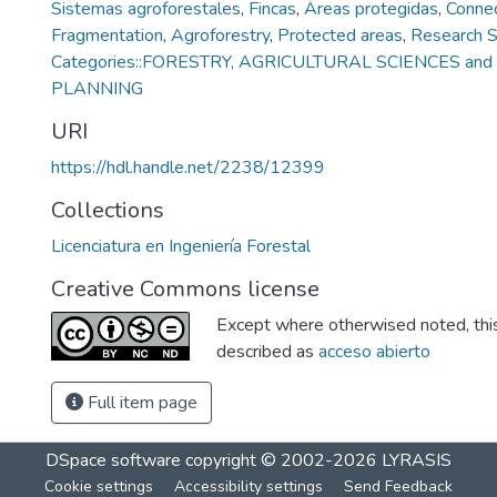
Sistemas agroforestales
,
Fincas
,
Áreas protegidas
,
Connec
Fragmentation
,
Agroforestry
,
Protected areas
,
Research S
Categories::FORESTRY, AGRICULTURAL SCIENCES a
PLANNING
URI
https://hdl.handle.net/2238/12399
Collections
Licenciatura en Ingeniería Forestal
Creative Commons license
Except where otherwised noted, this 
described as
acceso abierto
Full item page
DSpace software
copyright © 2002-2026
LYRASIS
Cookie settings
Accessibility settings
Send Feedback