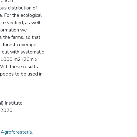
 0.601,
us distribution of
. For the ecological
re verified, as well
nformation we
 the farms, so that
's forest coverage.
d out with systematic
 of 1000 m2 (20m x
With these results
species to be used in
) Instituto
, 2020
,
Agroforestería
,