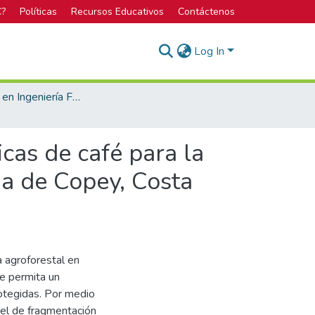
C?
Políticas
Recursos Educativos
Contáctenos
Log In
Licenciatura en Ingeniería Forestal
cas de café para la
ia de Copey, Costa
a agroforestal en
ue permita un
rotegidas. Por medio
vel de fragmentación