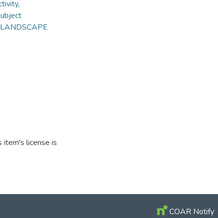
tivity
,
ubject
nd LANDSCAPE
item's license is
COAR Notify