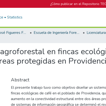
¿Cómo publicar en el Repositorio TE
ce
Statistics
Biblioteca José Figueres Ferrer
Escuela de Ingeniería Forestal
agroforestal en fincas ecológi
reas protegidas en Providenc
Abstract
El presente trabajo tuvo como objetivo diseñar un sistem
fincas ecológicas de café en el poblado de Providencia, q
aumento en la conectividad estructural entre dos áreas p
de sistemas de información geográfica se determinó el ni