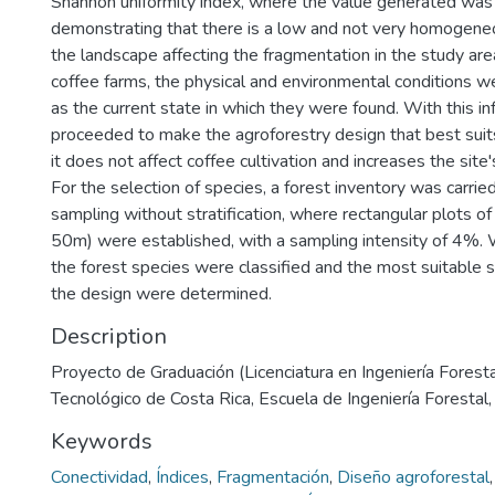
Shannon uniformity index, where the value generated was
demonstrating that there is a low and not very homogeneo
the landscape affecting the fragmentation in the study area
coffee farms, the physical and environmental conditions we
as the current state in which they were found. With this i
proceeded to make the agroforestry design that best suits
it does not affect coffee cultivation and increases the site
For the selection of species, a forest inventory was carrie
sampling without stratification, where rectangular plots
50m) were established, with a sampling intensity of 4%. 
the forest species were classified and the most suitable 
the design were determined.
Description
Proyecto de Graduación (Licenciatura en Ingeniería Forestal
Tecnológico de Costa Rica, Escuela de Ingeniería Forestal
Keywords
Conectividad
,
Índices
,
Fragmentación
,
Diseño agroforestal