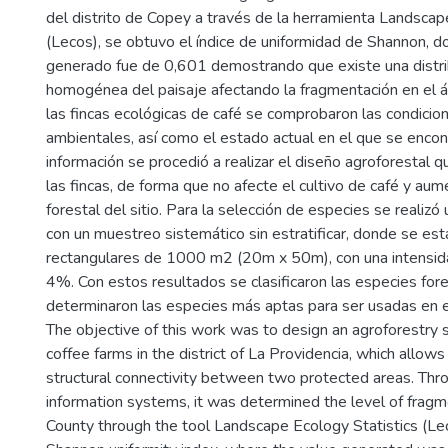
del distrito de Copey a través de la herramienta Landscap
(Lecos), se obtuvo el índice de uniformidad de Shannon, d
generado fue de 0,601 demostrando que existe una distri
homogénea del paisaje afectando la fragmentación en el á
las fincas ecológicas de café se comprobaron las condicion
ambientales, así como el estado actual en el que se encon
información se procedió a realizar el diseño agroforestal 
las fincas, de forma que no afecte el cultivo de café y aum
forestal del sitio. Para la selección de especies se realizó 
con un muestreo sistemático sin estratificar, donde se est
rectangulares de 1000 m2 (20m x 50m), con una intensid
4%. Con estos resultados se clasificaron las especies for
determinaron las especies más aptas para ser usadas en e
The objective of this work was to design an agroforestry 
coffee farms in the district of La Providencia, which allows
structural connectivity between two protected areas. Thr
information systems, it was determined the level of frag
County through the tool Landscape Ecology Statistics (Lec