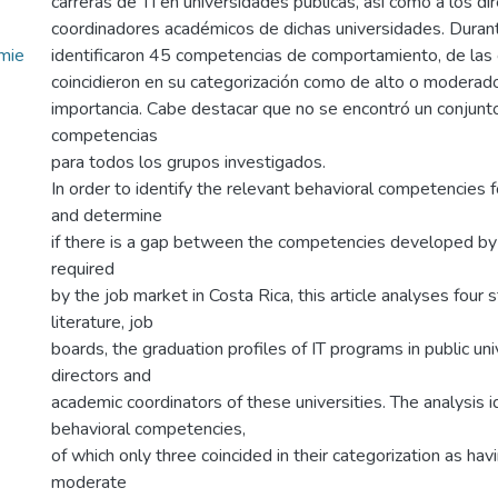
carreras de TI en universidades públicas, así como a los di
coordinadores académicos de dichas universidades. Durante
mie
identificaron 45 competencias de comportamiento, de las 
coincidieron en su categorización como de alto o moderad
importancia. Cabe destacar que no se encontró un conju
competencias
para todos los grupos investigados.
In order to identify the relevant behavioral competencies f
and determine
if there is a gap between the competencies developed b
required
by the job market in Costa Rica, this article analyses four
literature, job
boards, the graduation profiles of IT programs in public uni
directors and
academic coordinators of these universities. The analysis i
behavioral competencies,
of which only three coincided in their categorization as havi
moderate