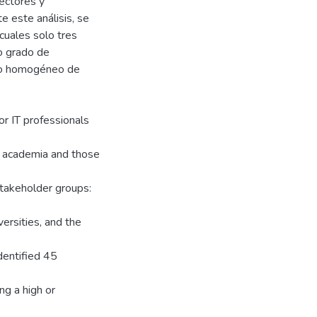
rectores y
 este análisis, se
cuales solo tres
o grado de
nto homogéneo de
or IT professionals
y academia and those
 stakeholder groups:
versities, and the
dentified 45
ng a high or