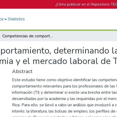
¿Cómo publicar en el Repositorio TE
ce
Statistics
Competencias de comportamiento, determinando la existencia de una brecha entre la academia y el mercado laboral de TI
ortamiento, determinando la
mia y el mercado laboral de T
Abstract
Este estudio tiene como objetivo identificar las competen
comportamiento relevantes para los profesionales de las 
información (TI) y determinar si existe una brecha entre l
desarrolladas por la academia y las requeridas por el mer
Rica. Para ello, se llevó a cabo un análisis que involucró a
interés: la literatura, las bolsas de empleo, los perfiles d