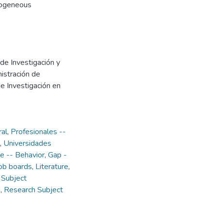
mogeneous
 de Investigación y
istración de
e Investigación en
ral
,
Profesionales --
,
Universidades
 -- Behavior
,
Gap -
ob boards
,
Literature
,
 Subject
n
,
Research Subject