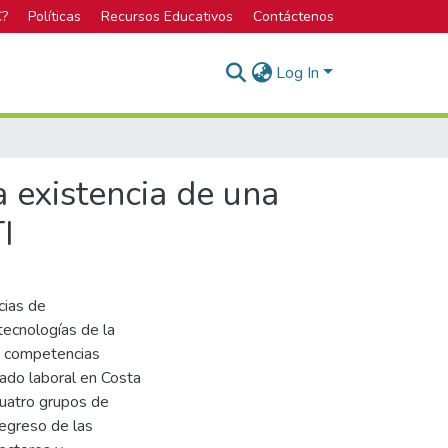
C?
Políticas
Recursos Educativos
Contáctenos
Log In
 existencia de una
I
cias de
tecnologías de la
as competencias
cado laboral en Costa
 cuatro grupos de
e egreso de las