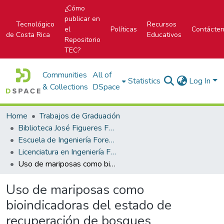
¿Cómo
publicar en
Tecnológico
Recursos
el
Políticas
Contácte
de Costa Rica
Educativos
Repositorio
TEC?
Communities
All of
Statistics
Log In
& Collections
DSpace
Home
Trabajos de Graduación
Biblioteca José Figueres Ferrer
Escuela de Ingeniería Forestal
Licenciatura en Ingeniería Forestal
Uso de mariposas como bioindicadoras del estado de recuperación de bosques manejados, Pital, San Carlos, Alajuela, Costa Rica
Uso de mariposas como
bioindicadoras del estado de
recuperación de bosques