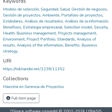
Keywords
Modelo de selección
,
Seguridad
,
Salud
,
Gestión de negocios
,
Gestión de proyectos
,
Ambiente
,
Portafolio de proyectos
,
Estándares
,
Análisis de resultados
,
Análisis de la información
,
Beneficios
,
Estrategia empresarial
,
Selection model
,
Security
,
Health
,
Business management
,
Projects management
,
Environment
,
Project Portfolio
,
Standards
,
Analysis of
results
,
Analysis of the information
,
Benefits
,
Business
strategy
URI
https://hdl.handle.net/2238/11352
Collections
Maestría en Gerencia de Proyectos
Full item page
DSpace software
copyright © 2002-2026
LYRASIS