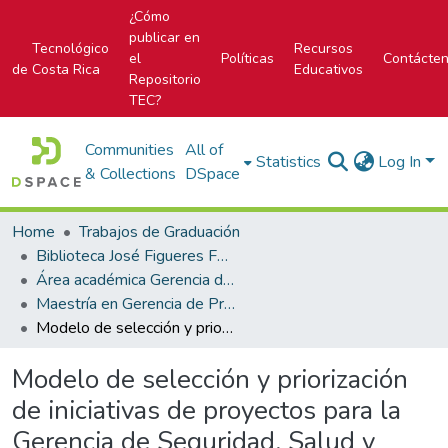
¿Cómo
publicar en
Tecnológico
Recursos
el
Políticas
Contácte
de Costa Rica
Educativos
Repositorio
TEC?
Communities
All of
Statistics
Log In
& Collections
DSpace
Home
Trabajos de Graduación
Biblioteca José Figueres Ferrer
Área académica Gerencia de Proyectos
Maestría en Gerencia de Proyectos
Modelo de selección y priorización de iniciativas de proyectos para la Gerencia de Seguridad, Salud y Ambiente de Florida Ice and Farm Company (FIFCO)
Modelo de selección y priorización
de iniciativas de proyectos para la
Gerencia de Seguridad, Salud y