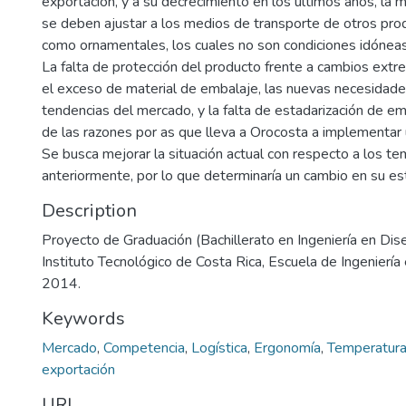
exportación, y a su decrecimiento en los últimos años, la 
se deben ajustar a los medios de transporte de otros pr
como ornamentales, los cuales no son condiciones idóneas 
La falta de protección del producto frente a cambios ext
el exceso de material de embalaje, las nuevas necesidades
tendencias del mercado, y la falta de estadarización de 
de las razones por as que lleva a Orocosta a implementar
Se busca mejorar la situación actual con respecto a los 
anteriormente, por lo que determinaría un cambio en su e
Description
Proyecto de Graduación (Bachillerato en Ingeniería en Dise
Instituto Tecnológico de Costa Rica, Escuela de Ingeniería 
2014.
Keywords
Mercado
,
Competencia
,
Logística
,
Ergonomía
,
Temperatur
exportación
URI