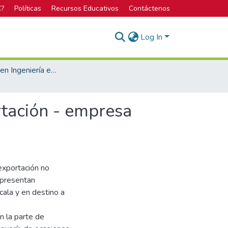
C?
Políticas
Recursos Educativos
Contáctenos
Log In
Bachillerato en Ingeniería en Diseño Industrial
rtación - empresa
exportación no
 presentan
cala y en destino a
n la parte de