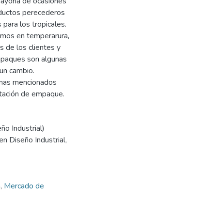
mayoría de ocasiones
oductos perecederos
para los tropicales.
remos en temperarura,
 de los clientes y
empaques son algunas
 un cambio.
temas mencionados
stación de empaque.
ño Industrial)
en Diseño Industrial,
a
,
Mercado de