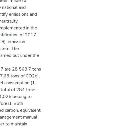
 been made to
y national and
ntify emissions and
eutrality.
implemented in the
ntification of 2017
19), emission
ystem. The
rried out under the
17 are 28 563,7 tons
7,63 tons of CO2e),
el consumption (1
otal of 284 trees,
 1,025 belong to
forest. Both
d carbon, equivalent
 management manual
er to maintain