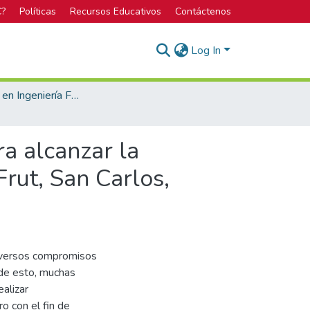
C?
Políticas
Recursos Educativos
Contáctenos
Log In
Licenciatura en Ingeniería Forestal
a alcanzar la
Frut, San Carlos,
diversos compromisos
 de esto, muchas
ealizar
o con el fin de