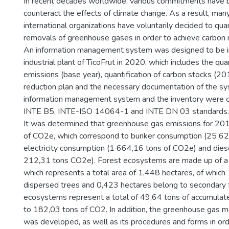
In recent decades worldwide, various commitments have
counteract the effects of climate change. As a result, man
international organizations have voluntarily decided to qua
removals of greenhouse gases in order to achieve carbon n
An information management system was designed to be 
industrial plant of TicoFrut in 2020, which includes the qua
emissions (base year), quantification of carbon stocks (20
reduction plan and the necessary documentation of the s
information management system and the inventory were ca
INTE B5, INTE-ISO 14064-1 and INTE DN 03 standards.
It was determined that greenhouse gas emissions for 20
of CO2e, which correspond to bunker consumption (25 62
electricity consumption (1 664,16 tons of CO2e) and dies
212,31 tons CO2e). Forest ecosystems are made up of a t
which represents a total area of 1,448 hectares, of which
dispersed trees and 0,423 hectares belong to secondary 
ecosystems represent a total of 49,64 tons of accumulate
to 182,03 tons of CO2. In addition, the greenhouse gas
was developed, as well as its procedures and forms in ord