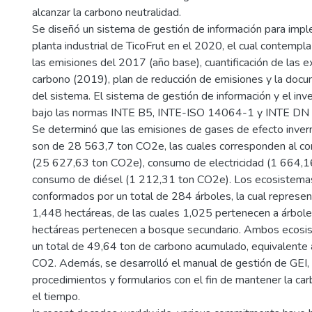
alcanzar la carbono neutralidad.
Se diseñó un sistema de gestión de información para impl
planta industrial de TicoFrut en el 2020, el cual contempla 
las emisiones del 2017 (año base), cuantificación de las e
carbono (2019), plan de reducción de emisiones y la docu
del sistema. El sistema de gestión de información y el inve
bajo las normas INTE B5, INTE-ISO 14064-1 y INTE DN 
Se determinó que las emisiones de gases de efecto inve
son de 28 563,7 ton CO2e, las cuales corresponden al c
(25 627,63 ton CO2e), consumo de electricidad (1 664,1
consumo de diésel (1 212,31 ton CO2e). Los ecosistemas
conformados por un total de 284 árboles, la cual represen
1,448 hectáreas, de las cuales 1,025 pertenecen a árbol
hectáreas pertenecen a bosque secundario. Ambos ecosi
un total de 49,64 ton de carbono acumulado, equivalente
CO2. Además, se desarrolló el manual de gestión de GEI,
procedimientos y formularios con el fin de mantener la ca
el tiempo.