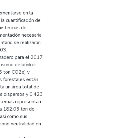
ementarse en la
la cuantificación de
xistencias de
mentación necesaria
ntario se realizaron
03.
rnadero para el 2017
onsumo de búnker
6 ton CO2e) y
 forestales están
ta un área total de
es dispersos y 0,423
stemas representan
 a 182,03 ton de
 así como sus
rbono neutralidad en