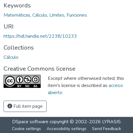
Keywords
Matemáticas
,
Cálculo
,
Límites
,
Funciones
URI
https://hdl.handle.net/2238/10233
Collections
Cálculo
Creative Commons license
Except where otherwised noted, this
item's license is described as
acceso
abierto
Full item page
DSpace software
copyright © 2002-2026
LYRASIS
Cookie settings
Accessibility settings
Send Feedback