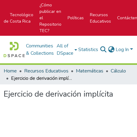
¿Cómo
publicar en
Tecnológico
Recursos
el
Políticas
Contácte
de Costa Rica
Educativos
Repositorio
TEC?
Communities
All of
Statistics
Log In
& Collections
DSpace
Home
Recursos Educativos
Matemáticas
Cálculo
Ejercicio de derivación implícita
Ejercicio de derivación implícita