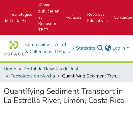
¿Cómo
publicar en
Tecnológico
Recursos
el
Políticas
Contácte
de Costa Rica
Educativos
Repositorio
TEC?
Communities
All of
Statistics
Log In
& Collections
DSpace
Home
Portal de Revistas del Instituto Tecnológico de Costa Rica
Tecnología en Marcha
Quantifying Sediment Transport in La Estrella River, Limón, Costa Rica
Quantifying Sediment Transport in
La Estrella River, Limón, Costa Rica