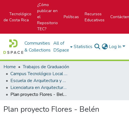
¿Cómo
publicar en
Tecnológico
Recursos
el
Políticas
Contácte
de Costa Rica
Educativos
Repositorio
TEC?
Communities
All of
Statistics
Log In
& Collections
DSpace
Home
Trabajos de Graduación
Campus Tecnológico Local San José
Escuela de Arquitectura y Urbanismo
Licenciatura en Arquitectura y Urbanismo
Plan proyecto Flores - Belén
Plan proyecto Flores - Belén