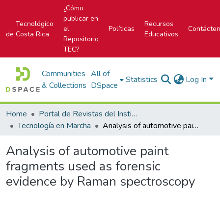
¿Cómo
publicar en
Tecnológico
Recursos
el
Políticas
Contácte
de Costa Rica
Educativos
Repositorio
TEC?
Communities
All of
Statistics
Log In
& Collections
DSpace
Home
Portal de Revistas del Instituto Tecnológico de Costa Rica
Tecnología en Marcha
Analysis of automotive paint fragments used as forensic evidence by Raman spectroscopy
Analysis of automotive paint
fragments used as forensic
evidence by Raman spectroscopy