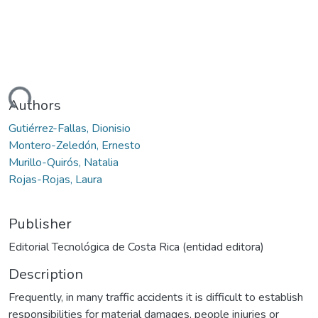
ding...
Authors
Gutiérrez-Fallas, Dionisio
Montero-Zeledón, Ernesto
Murillo-Quirós, Natalia
Rojas-Rojas, Laura
Publisher
Editorial Tecnológica de Costa Rica (entidad editora)
Description
Frequently, in many traffic accidents it is difficult to establish
responsibilities for material damages, people injuries or