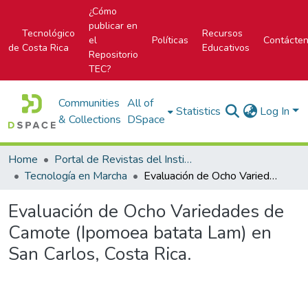
¿Cómo
publicar en
Tecnológico
Recursos
el
Políticas
Contácte
de Costa Rica
Educativos
Repositorio
TEC?
Communities
All of
Statistics
Log In
& Collections
DSpace
Home
Portal de Revistas del Instituto Tecnológico de Costa Rica
Tecnología en Marcha
Evaluación de Ocho Variedades de Camote (Ipomoea batata Lam) en San Carlos, Costa Rica.
Evaluación de Ocho Variedades de
Camote (Ipomoea batata Lam) en
San Carlos, Costa Rica.