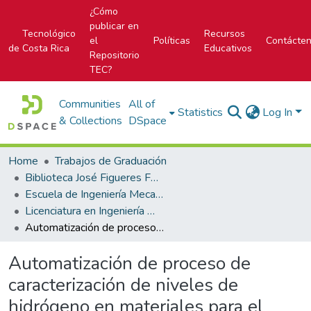
¿Cómo
publicar en
Tecnológico
Recursos
el
Políticas
Contácte
de Costa Rica
Educativos
Repositorio
TEC?
Communities
All of
Statistics
Log In
& Collections
DSpace
Home
Trabajos de Graduación
Biblioteca José Figueres Ferrer
Escuela de Ingeniería Mecatrónica (antes era Área Académica de Ingeniería Mecatrónica)
Licenciatura en Ingeniería Mecatrónica
Automatización de proceso de caracterización de niveles de hidrógeno en materiales para el Centro de Investigación y Extensión en Ingeniería de los Materiales
Automatización de proceso de
caracterización de niveles de
hidrógeno en materiales para el