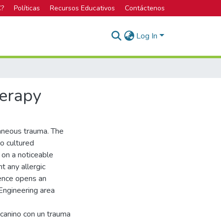
C?
Políticas
Recursos Educativos
Contáctenos
Log In
herapy
taneous trauma. The
ro cultured
 on a noticeable
t any allergic
ience opens an
Engineering area
 canino con un trauma