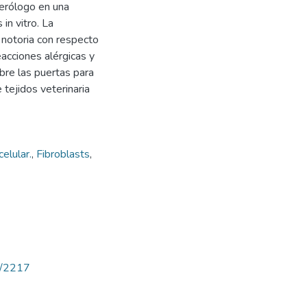
terólogo en una
in vitro. La
a notoria con respecto
eacciones alérgicas y
bre las puertas para
 tejidos veterinaria
celular.
,
Fibroblasts
,
ew/2217