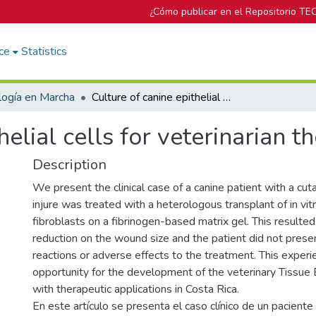
¿Cómo publicar en el Repositorio TE
ce
Statistics
logía en Marcha
Culture of canine epithelial cells for veterinarian therapy
helial cells for veterinarian t
Description
We present the clinical case of a canine patient with a cu
injure was treated with a heterologous transplant of in vit
fibroblasts on a fibrinogen-based matrix gel. This resulted
reduction on the wound size and the patient did not presen
reactions or adverse effects to the treatment. This exper
opportunity for the development of the veterinary Tissue 
with therapeutic applications in Costa Rica.
En este artículo se presenta el caso clínico de un paciente