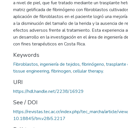
a nivel de piel, que fue tratado mediante un trasplante he
matriz gelificada de fibrinógeno con fibroblastos cultivados 
aplicación de fibroblastos en el paciente logró una mejorí
a la disminución del tamaño de la herida y la ausencia de r
efectos adversos frente al tratamiento. Esta experiencia a
un desarrollo en la investigación en el área de ingeniería de
con fines terapéuticos en Costa Rica.
Keywords
Fibroblastos
,
ingeniería de tejidos
,
fibrinógeno
,
trasplante 
tissue engineering
,
fibrinogen
,
cellular therapy.
URI
https://hdl.handle.net/2238/16929
See / DOI
https://revistas.tec.ac.cr/index.php/tec_marcha/article/vi
10.18845/tm.v28i5.2217