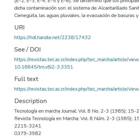
(E-2, E-3, E-4, E-5 y E-6). Se determinó que los principa
dicha contaminación son: el sistema de Alcantarillado Sanit
Cieneguita, las aguas pluviales, la evacuación de basuras y
URI
https://hdl.handle.net/2238/17432
See / DOI
https://revistas.tec.ac.cr/index.php/tec_marcha/article/vi
10.18845/tm.v8i2-3.3351
Full text
https://revistas.tec.ac.cr/index.php/tec_marcha/article/v
Description
Tecnología en marcha Journal; Vol. 8 No. 2-3 (1985); 15-
Revista Tecnología en Marcha; Vol. 8 Núm. 2-3 (1985); 
2215-3241
0379-3982