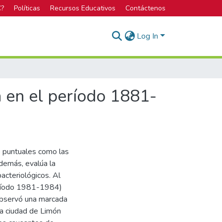
C?
Políticas
Recursos Educativos
Contáctenos
Log In
n en el período 1881-
to puntuales como las
demás, evalúa la
bacteriológicos. Al
período 1981-1984)
observó una marcada
la ciudad de Limón