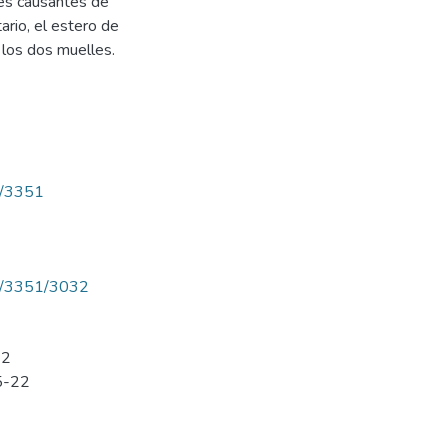
les causantes de
ario, el estero de
 los dos muelles.
ew/3351
iew/3351/3032
22
15-22