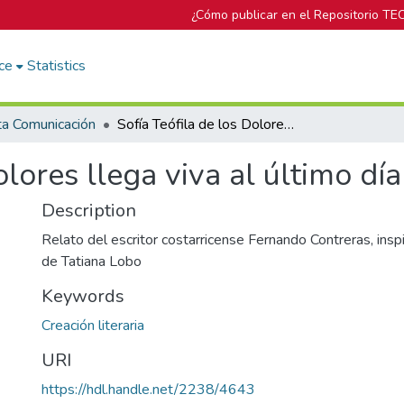
¿Cómo publicar en el Repositorio TE
ce
Statistics
ta Comunicación
Sofía Teófila de los Dolores llega viva al último día de su muerte
olores llega viva al último dí
Description
Relato del escritor costarricense Fernando Contreras, insp
de Tatiana Lobo
Keywords
Creación literaria
URI
https://hdl.handle.net/2238/4643