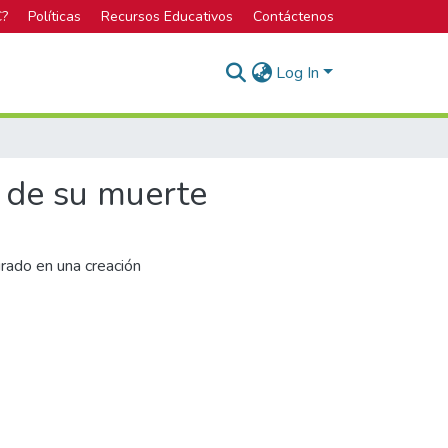
C?
Políticas
Recursos Educativos
Contáctenos
Log In
a de su muerte
irado en una creación