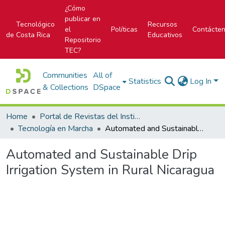
¿Cómo
publicar en
Tecnológico
Recursos
el
Políticas
Contácte
de Costa Rica
Educativos
Repositorio
TEC?
Communities
All of
Statistics
Log In
& Collections
DSpace
Home
Portal de Revistas del Instituto Tecnológico de Costa Rica
Tecnología en Marcha
Automated and Sustainable Drip Irrigation System in Rural Nicaragua
Automated and Sustainable Drip
Irrigation System in Rural Nicaragua