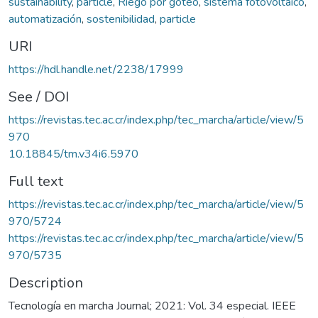
sustainability
,
particle
,
Riego por goteo
,
sistema fotovoltaico
,
automatización
,
sostenibilidad
,
particle
URI
https://hdl.handle.net/2238/17999
See / DOI
https://revistas.tec.ac.cr/index.php/tec_marcha/article/view/5
970
10.18845/tm.v34i6.5970
Full text
https://revistas.tec.ac.cr/index.php/tec_marcha/article/view/5
970/5724
https://revistas.tec.ac.cr/index.php/tec_marcha/article/view/5
970/5735
Description
Tecnología en marcha Journal; 2021: Vol. 34 especial. IEEE