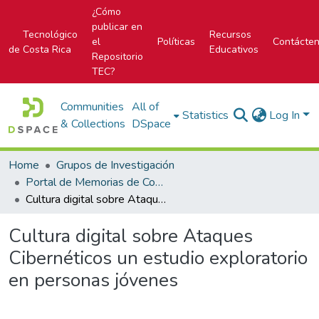
¿Cómo
publicar en
Tecnológico
Recursos
el
Políticas
Contácte
de Costa Rica
Educativos
Repositorio
TEC?
Communities
All of
Statistics
Log In
& Collections
DSpace
Home
Grupos de Investigación
Portal de Memorias de Congresos
Cultura digital sobre Ataques Cibernéticos un estudio exploratorio en personas jóvenes
Cultura digital sobre Ataques
Cibernéticos un estudio exploratorio
en personas jóvenes