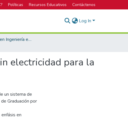
C?
Políticas
Recursos Educativos
Contáctenos
Log In
Licenciatura en Ingeniería en Diseño Industrial
n electricidad para la
 de un sistema de
o de Graduación por
n enfásis en