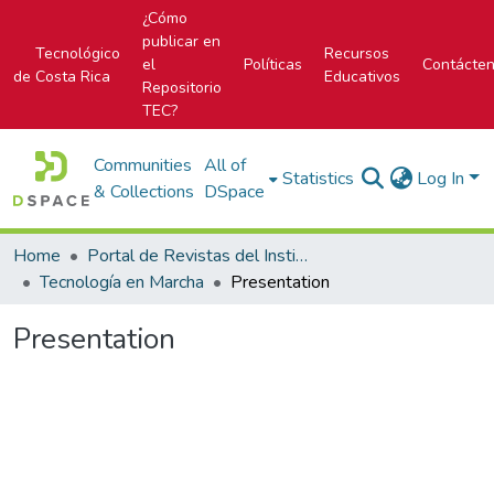
¿Cómo
publicar en
Tecnológico
Recursos
el
Políticas
Contácte
de Costa Rica
Educativos
Repositorio
TEC?
Communities
All of
Statistics
Log In
& Collections
DSpace
Home
Portal de Revistas del Instituto Tecnológico de Costa Rica
Tecnología en Marcha
Presentation
Presentation