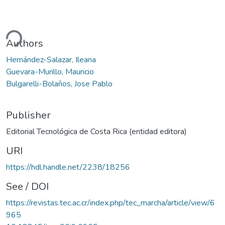
ding...
Authors
Hernández-Salazar, Ileana
Guevara-Murillo, Mauricio
Bulgarelli-Bolaños, Jose Pablo
Publisher
Editorial Tecnológica de Costa Rica (entidad editora)
URI
https://hdl.handle.net/2238/18256
See / DOI
https://revistas.tec.ac.cr/index.php/tec_marcha/article/view/6
965