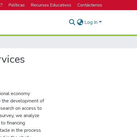
C?
Políticas
Recursos Educativos
Contáctenos
Log In
rvices
ational economy
ce the development of
research on access to
a survey, we analyze
to financing
tacle in the process