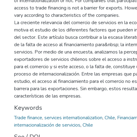
of internationalization or not. For companies that participat
access to trade financing is not a barrier for exports. How
vary according to characteristics of the companies.
La creciente relevancia del comercio de servicios en la ec
motiva el estudio de los diferentes factores que pueden inf
del sector. Este artículo busca contribuir a la escasa liter
de la falta de acceso al financiamiento para&nbsp; la intern
servicios. Por medio de una encuesta, analizamos la perce
exportadores de servicios chilenos sobre el acceso a inst
para el comercio y si este acceso, o la falta de, constituye
proceso de internacionalización. Entre las empresas que pa
estudio, el acceso al financiamiento para el comercio no e
barrera para las exportaciones. Sin embargo, estos result
características de las empresas.
Keywords
Trade finance
,
services internationalization
,
Chile
,
Financiam
internacionalización de servicios
,
Chile
See / DOI