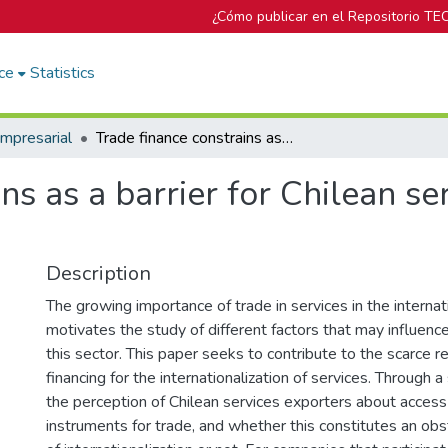
¿Cómo publicar en el Repositorio TE
ce
Statistics
mpresarial
Trade finance constrains as a barrier for Chilean services internationalization
ns as a barrier for Chilean se
Description
The growing importance of trade in services in the intern
motivates the study of different factors that may influen
this sector. This paper seeks to contribute to the scarce 
financing for the internationalization of services. Through 
the perception of Chilean services exporters about access 
instruments for trade, and whether this constitutes an obs