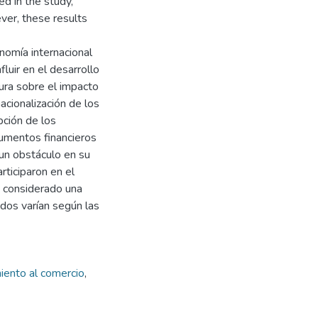
ed in the study,
ever, these results
onomía internacional
luir en el desarrollo
atura sobre el impacto
acionalización de los
pción de los
rumentos financieros
 un obstáculo en su
rticiparon en el
s considerado una
ados varían según las
iento al comercio
,