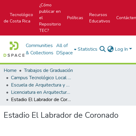
¿Cómo
publicar en
Tecnológico
Recursos
el
Políticas
Contácte
de Costa Rica
Educativos
Repositorio
TEC?
Communities
All of
Statistics
Log In
& Collections
DSpace
Home
Trabajos de Graduación
Campus Tecnológico Local San José
Escuela de Arquitectura y Urbanismo
Licenciatura en Arquitectura y Urbanismo
Estadio El Labrador de Coronado
Estadio El Labrador de Coronado