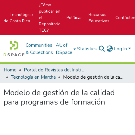
¿Cómo
publicar en
Tecnológico
Recursos
el
Políticas
Contácte
de Costa Rica
Educativos
Repositorio
TEC?
Communities
All of
Statistics
Log In
& Collections
DSpace
Home
Portal de Revistas del Instituto Tecnológico de Costa Rica
Tecnología en Marcha
Modelo de gestión de la calidad para programas de formación
Modelo de gestión de la calidad
para programas de formación