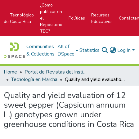
¿Cómo
publicar en
Tecnológico
Recursos
el
Políticas
Contácte
de Costa Rica
Educativos
Repositorio
TEC?
Communities
All of
Statistics
Log In
& Collections
DSpace
Home
Portal de Revistas del Instituto Tecnológico de Costa Rica
Tecnología en Marcha
Quality and yield evaluation of 12 sweet pepper (Capsicum annuum L.) genotypes grown under greenhouse conditions in Costa Rica
Quality and yield evaluation of 12
sweet pepper (Capsicum annuum
L.) genotypes grown under
greenhouse conditions in Costa Rica