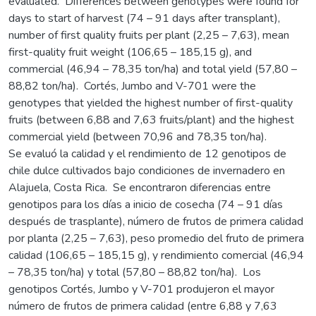
evaluated. Differences between genotypes were found for
days to start of harvest (74 – 91 days after transplant),
number of first quality fruits per plant (2,25 – 7,63), mean
first-quality fruit weight (106,65 – 185,15 g), and
commercial (46,94 – 78,35 ton/ha) and total yield (57,80 –
88,82 ton/ha). Cortés, Jumbo and V-701 were the
genotypes that yielded the highest number of first-quality
fruits (between 6,88 and 7,63 fruits/plant) and the highest
commercial yield (between 70,96 and 78,35 ton/ha).
Se evaluó la calidad y el rendimiento de 12 genotipos de
chile dulce cultivados bajo condiciones de invernadero en
Alajuela, Costa Rica. Se encontraron diferencias entre
genotipos para los días a inicio de cosecha (74 – 91 días
después de trasplante), número de frutos de primera calidad
por planta (2,25 – 7,63), peso promedio del fruto de primera
calidad (106,65 – 185,15 g), y rendimiento comercial (46,94
– 78,35 ton/ha) y total (57,80 – 88,82 ton/ha). Los
genotipos Cortés, Jumbo y V-701 produjeron el mayor
número de frutos de primera calidad (entre 6,88 y 7,63