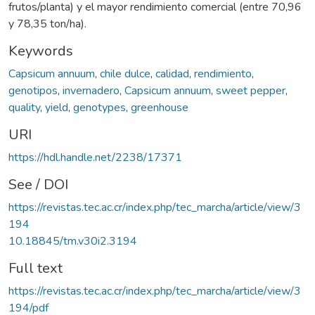
frutos/planta) y el mayor rendimiento comercial (entre 70,96
y 78,35 ton/ha).
Keywords
Capsicum annuum
,
chile dulce
,
calidad
,
rendimiento
,
genotipos
,
invernadero
,
Capsicum annuum
,
sweet pepper
,
quality
,
yield
,
genotypes
,
greenhouse
URI
https://hdl.handle.net/2238/17371
See / DOI
https://revistas.tec.ac.cr/index.php/tec_marcha/article/view/3
194
10.18845/tm.v30i2.3194
Full text
https://revistas.tec.ac.cr/index.php/tec_marcha/article/view/3
194/pdf