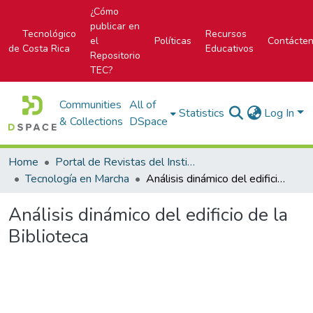
¿Cómo
publicar en
Tecnológico
Recursos
el
Políticas
Contácte
de Costa Rica
Educativos
Repositorio
TEC?
Communities
All of
Statistics
Log In
& Collections
DSpace
Home
Portal de Revistas del Instituto Tecnológico de Costa Rica
Tecnología en Marcha
Análisis dinámico del edificio de la Biblioteca
Análisis dinámico del edificio de la
Biblioteca