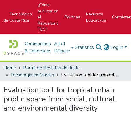
¿Cómo
publicar en
Tecnológico
Recursos
el
Políticas
Contácte
de Costa Rica
Educativos
Repositorio
TEC?
Communities
All of
Statistics
Log In
& Collections
DSpace
Home
Portal de Revistas del Instituto Tecnológico de Costa Rica
Tecnología en Marcha
Evaluation tool for tropical urban public space from social, cultural, and environmental diversity
Evaluation tool for tropical urban
public space from social, cultural,
and environmental diversity