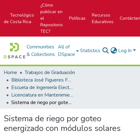
¿Cómo
publicar en
Tecnológico
Recursos
el
Políticas
Contácte
de Costa Rica
Educativos
Repositorio
TEC?
Communities
All of
Statistics
Log In
& Collections
DSpace
Home
Trabajos de Graduación
Biblioteca José Figueres Ferrer
Escuela de Ingeniería Electromecánica
Licenciatura en Mantenimiento Industrial
Sistema de riego por goteo energizado con módulos solares
Sistema de riego por goteo
energizado con módulos solares