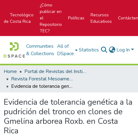
¿Cómo
publicar en
Tecnológico
Recursos
el
Políticas
Contácte
de Costa Rica
Educativos
Repositorio
TEC?
Communities
All of
Statistics
Log In
& Collections
DSpace
Home
Portal de Revistas del Instituto Tecnológico de Costa Rica
Revista Forestal Mesoamericana Kurú
Evidencia de tolerancia genética a la pudrición del tronco en clones de Gmelina arborea Roxb. en Costa Rica
Evidencia de tolerancia genética a la
pudrición del tronco en clones de
Gmelina arborea Roxb. en Costa
Rica