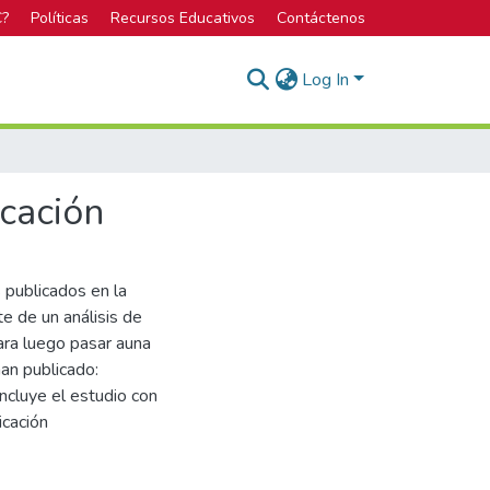
C?
Políticas
Recursos Educativos
Contáctenos
Log In
icación
s publicados en la
e de un análisis de
para luego pasar auna
an publicado:
ncluye el estudio con
icación