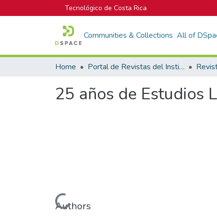
Tecnológico de Costa Rica
Communities & Collections
All of DSpa
Home
Portal de Revistas del Instituto Tecnológico de Costa Rica
Revis
25 años de Estudios L
Loading...
Authors