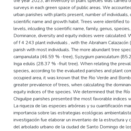
the year 2023, an inventory of plant species was carried ou
surveys in each green space of public areas. We accounted f
urban parishes with plants present, number of individual
scientific name and growth habit. Trees were identified to
levels, inlcuding the scientific name, family, genus, species,
Dominance, diversity and equity indices were calculated. W
of f 4 243 plant individuals , with the Abraham Calazacón
parish with most individuals. The more abundant tree sp
campanulata (46.59 % -tree), Syzygium paniculatum (85.
Inga edulis (28.37 % -fruit tree). When relating the preva
species, according to the evaluated parishes and plant co
occupied area, it was known that the Rio Verde and Bombo
greater prevalence of trees, when calculating the dominanc
equity indices of the species. We determined that the Rí
Chiguilpe parishes presented the most favorable indices wit
La riqueza de las especies arbóreas y su cuantificación ma
importancia sobre las estrategias ecológicas ambientalista
investigación fue elaborar un inventario de la estructura y 
del arbolado urbano de la ciudad de Santo Domingo de los