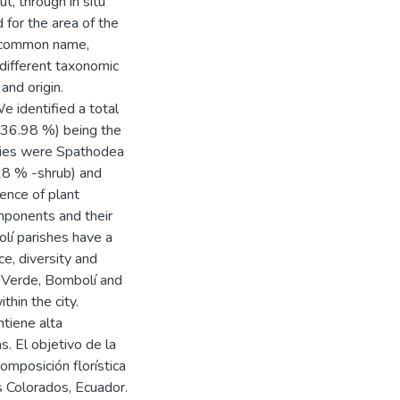
t, through in situ
or the area of ​​the
s, common name,
 different taxonomic
 and origin.
e identified a total
 (36.98 %) being the
ecies were Spathodea
28 % -shrub) and
lence of plant
mponents and their
lí parishes have a
e, diversity and
o Verde, Bombolí and
hin the city.
ntiene alta
s. El objetivo de la
composición florística
 Colorados, Ecuador.