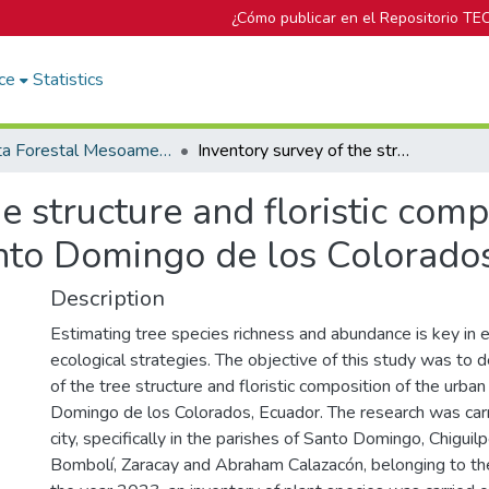
¿Cómo publicar en el Repositorio TE
ce
Statistics
Revista Forestal Mesoamericana Kurú
Inventory survey of the structure and floristic composition of the urban trees of the city of Santo Domingo de los Colorados, Ecuador
e structure and floristic comp
Santo Domingo de los Colorado
Description
Estimating tree species richness and abundance is key in 
ecological strategies. The objective of this study was to 
of the tree structure and floristic composition of the urban 
Domingo de los Colorados, Ecuador. The research was carr
city, specifically in the parishes of Santo Domingo, Chiguil
Bombolí, Zaracay and Abraham Calazacón, belonging to the