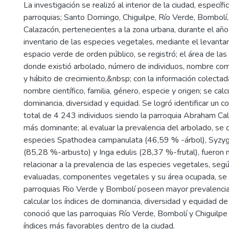
La investigación se realizó al interior de la ciudad, específ
parroquias; Santo Domingo, Chiguilpe, Río Verde, Bombolí
Calazacón, pertenecientes a la zona urbana, durante el año
inventario de las especies vegetales, mediante el levantam
espacio verde de orden público, se registró; el área de la
donde existió arbolado, número de individuos, nombre com
y hábito de crecimiento,&nbsp; con la información colectada
nombre científico, familia, género, especie y origen; se calc
dominancia, diversidad y equidad. Se logró identificar un
total de 4 243 individuos siendo la parroquia Abraham Ca
más dominante; al evaluar la prevalencia del arbolado, se 
especies Spathodea campanulata (46,59 % -árbol), Syzy
(85,28 %-arbusto) y Inga edulis (28,37 %-frutal), fueron
relacionar a la prevalencia de las especies vegetales, segú
evaluadas, componentes vegetales y su área ocupada, se 
parroquias Rio Verde y Bombolí poseen mayor prevalencia
calcular los índices de dominancia, diversidad y equidad de
conoció que las parroquias Río Verde, Bombolí y Chiguilpe
índices más favorables dentro de la ciudad.