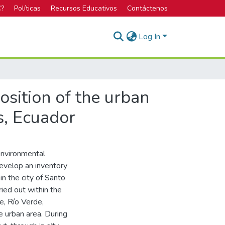
C?
Políticas
Recursos Educativos
Contáctenos
Log In
osition of the urban
s, Ecuador
environmental
develop an inventory
in the city of Santo
ied out within the
pe, Río Verde,
 urban area. During