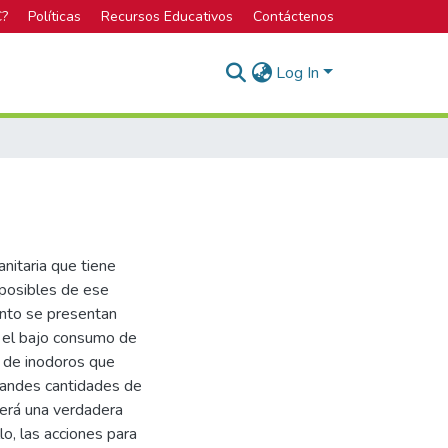
C?
Políticas
Recursos Educativos
Contáctenos
Log In
nitaria que tiene
 posibles de ese
ento se presentan
a el bajo consumo de
n de inodoros que
randes cantidades de
será una verdadera
o, las acciones para