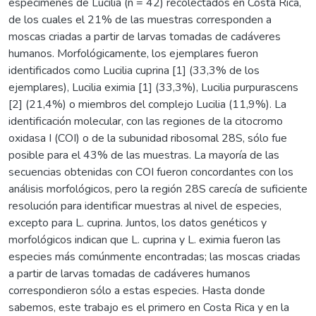
especímenes de Lucilia (n = 42) recolectados en Costa Rica,
de los cuales el 21% de las muestras corresponden a
moscas criadas a partir de larvas tomadas de cadáveres
humanos. Morfológicamente, los ejemplares fueron
identificados como Lucilia cuprina [1] (33,3% de los
ejemplares), Lucilia eximia [1] (33,3%), Lucilia purpurascens
[2] (21,4%) o miembros del complejo Lucilia (11,9%). La
identificación molecular, con las regiones de la citocromo
oxidasa I (COI) o de la subunidad ribosomal 28S, sólo fue
posible para el 43% de las muestras. La mayoría de las
secuencias obtenidas con COI fueron concordantes con los
análisis morfológicos, pero la región 28S carecía de suficiente
resolución para identificar muestras al nivel de especies,
excepto para L. cuprina. Juntos, los datos genéticos y
morfológicos indican que L. cuprina y L. eximia fueron las
especies más comúnmente encontradas; las moscas criadas
a partir de larvas tomadas de cadáveres humanos
correspondieron sólo a estas especies. Hasta donde
sabemos, este trabajo es el primero en Costa Rica y en la