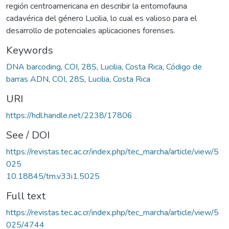
región centroamericana en describir la entomofauna
cadavérica del género Lucilia, lo cual es valioso para el
desarrollo de potenciales aplicaciones forenses.
Keywords
DNA barcoding
,
COI
,
28S
,
Lucilia
,
Costa Rica
,
Código de
barras ADN
,
COI
,
28S
,
Lucilia
,
Costa Rica
URI
https://hdl.handle.net/2238/17806
See / DOI
https://revistas.tec.ac.cr/index.php/tec_marcha/article/view/5
025
10.18845/tm.v33i1.5025
Full text
https://revistas.tec.ac.cr/index.php/tec_marcha/article/view/5
025/4744