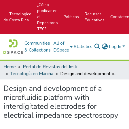
¿Cómo
publicar en
Tecnológico
Recursos
el
Políticas
Contácte
de Costa Rica
Educativos
Repositorio
TEC?
Communities
All of
Statistics
Log In
& Collections
DSpace
Home
Portal de Revistas del Instituto Tecnológico de Costa Rica
Tecnología en Marcha
Design and development of a microfluidic platform with interdigitated electrodes for electrical impedance spectroscopy
Design and development of a
microfluidic platform with
interdigitated electrodes for
electrical impedance spectroscopy