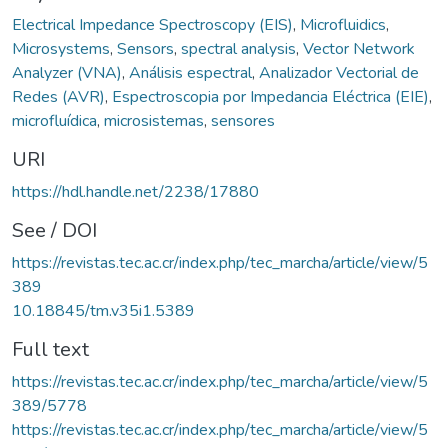
Electrical Impedance Spectroscopy (EIS)
,
Microfluidics
,
Microsystems
,
Sensors
,
spectral analysis
,
Vector Network
Analyzer (VNA)
,
Análisis espectral
,
Analizador Vectorial de
Redes (AVR)
,
Espectroscopia por Impedancia Eléctrica (EIE)
,
microfluídica
,
microsistemas
,
sensores
URI
https://hdl.handle.net/2238/17880
See / DOI
https://revistas.tec.ac.cr/index.php/tec_marcha/article/view/5
389
10.18845/tm.v35i1.5389
Full text
https://revistas.tec.ac.cr/index.php/tec_marcha/article/view/5
389/5778
https://revistas.tec.ac.cr/index.php/tec_marcha/article/view/5