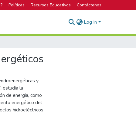
C?
Políticas
Recursos Educativos
Contáctenos
Log In
nergéticos
endroenergéticas y
 estudia la
ión de energía, como
miento energético del
ectos hidroeléctricos