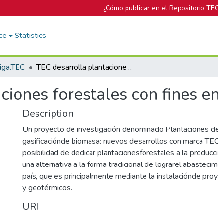
¿Cómo publicar en el Repositorio TE
ce
Statistics
tiga.TEC
TEC desarrolla plantaciones forestales con fines energéticos
ciones forestales con fines e
Description
Un proyecto de investigación denominado Plantaciones d
gasificaciónde biomasa: nuevos desarrollos con marca TEC,
posibilidad de dedicar plantacionesforestales a la producc
una alternativa a la forma tradicional de lograrel abasteci
país, que es principalmente mediante la instalaciónde proy
y geotérmicos.
URI