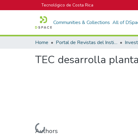
Tecnológico de Costa Rica
Communities & Collections
All of DSpa
Home
Portal de Revistas del Instituto Tecnológico de Costa Rica
Inves
TEC desarrolla planta
Loading...
Authors