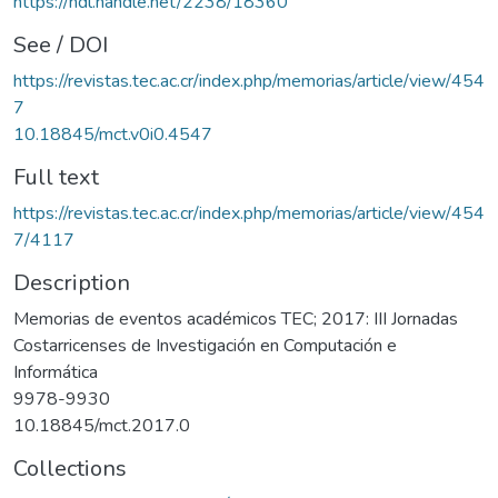
https://hdl.handle.net/2238/18360
See / DOI
https://revistas.tec.ac.cr/index.php/memorias/article/view/454
7
10.18845/mct.v0i0.4547
Full text
https://revistas.tec.ac.cr/index.php/memorias/article/view/454
7/4117
Description
Memorias de eventos académicos TEC; 2017: III Jornadas
Costarricenses de Investigación en Computación e
Informática
9978-9930
10.18845/mct.2017.0
Collections