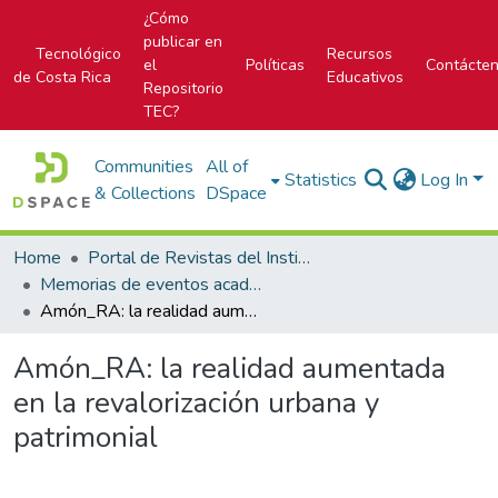
¿Cómo
publicar en
Tecnológico
Recursos
el
Políticas
Contácte
de Costa Rica
Educativos
Repositorio
TEC?
Communities
All of
Statistics
Log In
& Collections
DSpace
Home
Portal de Revistas del Instituto Tecnológico de Costa Rica
Memorias de eventos académicos TEC
Amón_RA: la realidad aumentada en la revalorización urbana y patrimonial
Amón_RA: la realidad aumentada
en la revalorización urbana y
patrimonial