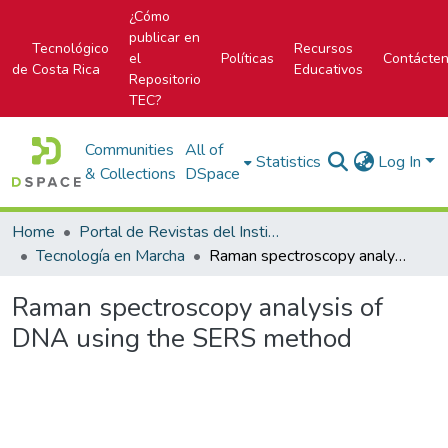
¿Cómo
publicar en
Tecnológico
Recursos
el
Políticas
Contácte
de Costa Rica
Educativos
Repositorio
TEC?
Communities
All of
Statistics
Log In
& Collections
DSpace
Home
Portal de Revistas del Instituto Tecnológico de Costa Rica
Tecnología en Marcha
Raman spectroscopy analysis of DNA using the SERS method
Raman spectroscopy analysis of
DNA using the SERS method