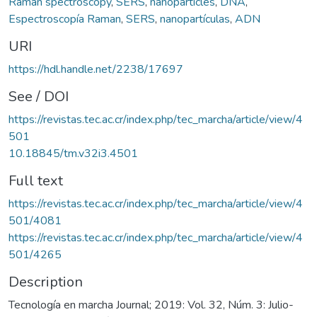
Raman spectroscopy
,
SERS
,
nanoparticles
,
DNA
,
Espectroscopía Raman
,
SERS
,
nanopartículas
,
ADN
URI
https://hdl.handle.net/2238/17697
See / DOI
https://revistas.tec.ac.cr/index.php/tec_marcha/article/view/4
501
10.18845/tm.v32i3.4501
Full text
https://revistas.tec.ac.cr/index.php/tec_marcha/article/view/4
501/4081
https://revistas.tec.ac.cr/index.php/tec_marcha/article/view/4
501/4265
Description
Tecnología en marcha Journal; 2019: Vol. 32, Núm. 3: Julio-