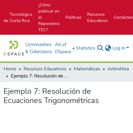
¿Cómo
publicar en
Tecnológico
Recursos
el
Políticas
Contácte
de Costa Rica
Educativos
Repositorio
TEC?
Communities
All of
Statistics
Log In
& Collections
DSpace
Home
Recursos Educativos
Matemáticas
Aritmética
Ejemplo 7: Resolución de Ecuaciones Trigonométricas
Ejemplo 7: Resolución de
Ecuaciones Trigonométricas