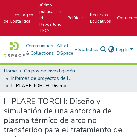
¿Cómo
publicar en
Tecnológico
Recursos
el
Políticas
Contácte
de Costa Rica
Educativos
Repositorio
TEC?
Communities
All of
Statistics
Log In
& Collections
DSpace
Home
Grupos de Investigación
Informes de proyectos de investigación
I- PLARE TORCH: Diseño y simulación de una antorcha de plasma térmico de arco no transferido para el tratamiento de residuos
I- PLARE TORCH: Diseño y
simulación de una antorcha de
plasma térmico de arco no
transferido para el tratamiento de