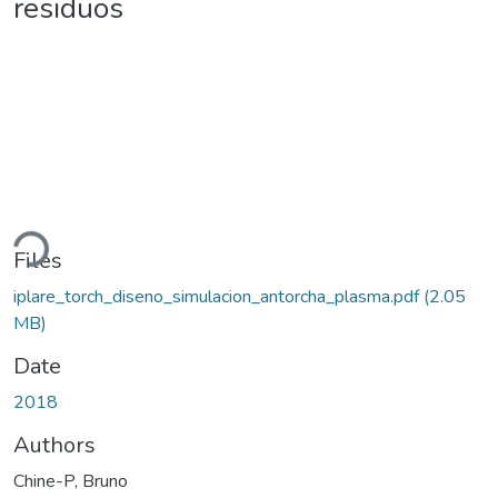
residuos
ding...
Files
iplare_torch_diseno_simulacion_antorcha_plasma.pdf
(2.05
MB)
Date
2018
Authors
Chine-P, Bruno