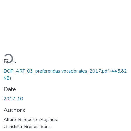
Loading...
Files
DOP_ART_03_preferencias vocacionales_2017.pdf
(445.82
KB)
Date
2017-10
Authors
Alfaro-Barquero, Alejandra
Chinchilla-Brenes, Sonia