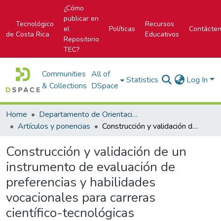
¿Cómo
publicar en
Tecnológico
Recursos
el
Políticas
Contácte
de Costa Rica
Educativos
Repositorio
TEC?
Communities
All of
Statistics
Log In
& Collections
DSpace
Home
Departamento de Orientación y Psicología
Artículos y ponencias
Construcción y validación de un instrumento de evaluación de preferencias y habilidades vocacionales para carreras científico-tecnológicas
Construcción y validación de un
instrumento de evaluación de
preferencias y habilidades
vocacionales para carreras
científico-tecnológicas