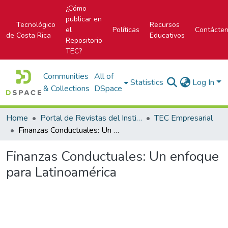
¿Cómo
publicar en
Tecnológico
Recursos
el
Políticas
Contácte
de Costa Rica
Educativos
Repositorio
TEC?
Communities
All of
Statistics
Log In
& Collections
DSpace
Home
Portal de Revistas del Instituto Tecnológico de Costa Rica
TEC Empresarial
Finanzas Conductuales: Un enfoque para Latinoamérica
Finanzas Conductuales: Un enfoque
para Latinoamérica