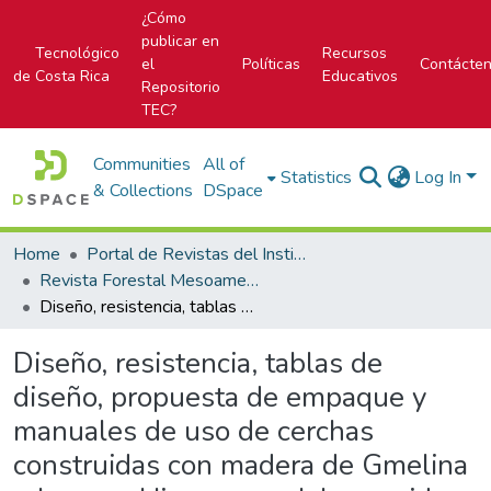
¿Cómo
publicar en
Tecnológico
Recursos
el
Políticas
Contácte
de Costa Rica
Educativos
Repositorio
TEC?
Communities
All of
Statistics
Log In
& Collections
DSpace
Home
Portal de Revistas del Instituto Tecnológico de Costa Rica
Revista Forestal Mesoamericana Kurú
Diseño, resistencia, tablas de diseño, propuesta de empaque y manuales de uso de cerchas construidas con madera de Gmelina arborea e Hieronyma alchorneoides de plantaciones forestales en Costa Rica
Diseño, resistencia, tablas de
diseño, propuesta de empaque y
manuales de uso de cerchas
construidas con madera de Gmelina