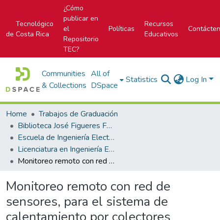
¿Cómo
publicar en
Tecnológico
Recursos
el
Políticas
Contácte
de Costa Rica
Educativos
Repositorio
TEC?
Communities
All of
Statistics
Log In
& Collections
DSpace
Home
Trabajos de Graduación
Biblioteca José Figueres Ferrer
Escuela de Ingeniería Electrónica
Licenciatura en Ingeniería Electrónica
Monitoreo remoto con red de sensores, para el sistema de calentamiento por colectores solares de la piscina del TEC
Monitoreo remoto con red de
sensores, para el sistema de
calentamiento por colectores