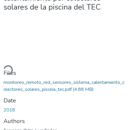
solares de la piscina del TEC
ding...
Files
monitoreo_remoto_red_sensores_sistema_calentamiento_c
olectores_solares_piscina_tec.pdf
(4.88 MB)
Date
2018
Authors